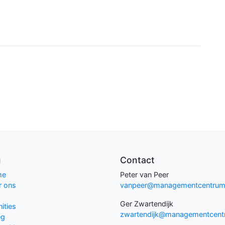
pp
u
Contact
me
Peter van Peer
r ons
vanpeer@managementcentrum.
g
Ger Zwartendijk
nities
zwartendijk@managementcent
eg