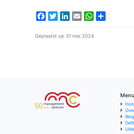
Facebook
Twitter
LinkedIn
Email
WhatsA
Delen
Geplaatst op 31 mei 2024
Men
Ho
Ove
Blo
Defi
Uitl